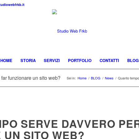
udiowebfrkb.it
HOME
STORIA
SERVIZI
PORTFOLIO
CONTATTI
BLOG
far funzionare un sito web?
Sei in:
Home
/
BLOG
/
News
/
Quanto tempo 
PO SERVE DAVVERO PER
 UN SITO WEB?