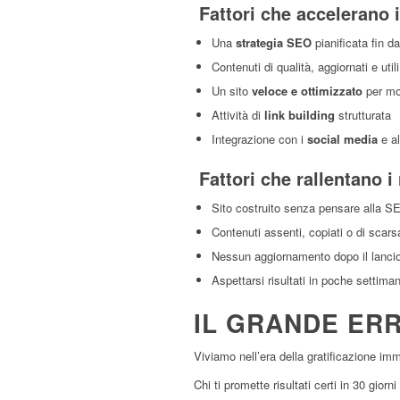
Fattori che accelerano i 
Una
strategia SEO
pianificata fin dal
Contenuti di qualità, aggiornati e utili
Un sito
veloce e ottimizzato
per mo
Attività di
link building
strutturata
Integrazione con i
social media
e alt
Fattori che rallentano i r
Sito costruito senza pensare alla S
Contenuti assenti, copiati o di scars
Nessun aggiornamento dopo il lanci
Aspettarsi risultati in poche settim
IL GRANDE ER
Viviamo nell’era della gratificazione i
Chi ti promette risultati certi in 30 gi