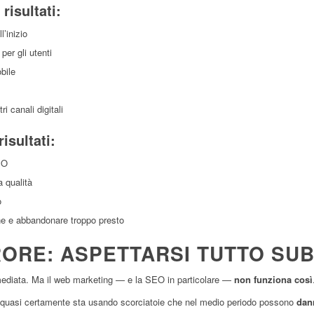
risultati:
l’inizio
 per gli utenti
bile
ri canali digitali
isultati:
EO
a qualità
o
ane e abbandonare troppo presto
RORE: ASPETTARSI TUTTO SUB
mmediata. Ma il web marketing — e la SEO in particolare —
non funziona così
orni quasi certamente sta usando scorciatoie che nel medio periodo possono
dann