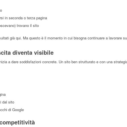
co
rsi in seconda o terza pagina
noscevano) trovano il sito
sultati già qui. Ma questo è il momento in cui bisogna continuare a lavorare su
cita diventa visibile
 inizia a dare soddisfazioni concrete. Un sito ben strutturato e con una strategi
gina
 dal sito
occhi di Google
 competitività