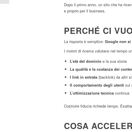
Dopo il primo anno, un sito che ha rice
e proprio per il business.
PERCHÉ CI VU
La risposta è semplice:
Google non si f
I motori di ricerca valutano nel tempo una
L’età del dominio
e la sua storia
La qualità e la costanza dei conte
I link in entrata
(backlink) da altri si
Il comportamento degli utenti
sul 
L’ottimizzazione tecnica
continua
Costruire fiducia richiede tempo. Esatt
COSA ACCELERA