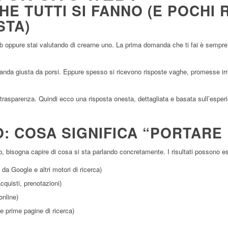
E TUTTI SI FANNO (E POCHI
STA)
eb oppure stai valutando di crearne uno. La prima domanda che ti fai è sempre
da giusta da porsi. Eppure spesso si ricevono risposte vaghe, promesse irre
trasparenza. Quindi ecco una risposta onesta, dettagliata e basata sull’esperi
O: COSA SIGNIFICA “PORTARE 
web, bisogna capire di cosa si sta parlando concretamente. I risultati possono e
 da Google e altri motori di ricerca)
acquisti, prenotazioni)
online)
le prime pagine di ricerca)