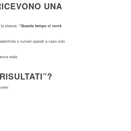
 RICEVONO UNA
 la stessa:
“Quanto tempo ci vorrà
alistiche o numeri sparati a caso solo
enza reale.
RISULTATI”?
ssere: