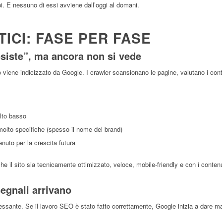
pi. E nessuno di essi avviene dall’oggi al domani.
TICI: FASE PER FASE
“esiste”, ma ancora non si vede
to viene indicizzato da Google. I crawler scansionano le pagine, valutano i conte
olto basso
e molto specifiche (spesso il nome del brand)
enuto per la crescita futura
he il sito sia tecnicamente ottimizzato, veloce, mobile-friendly e con i contenu
segnali arrivano
essante. Se il lavoro SEO è stato fatto correttamente, Google inizia a dare mag