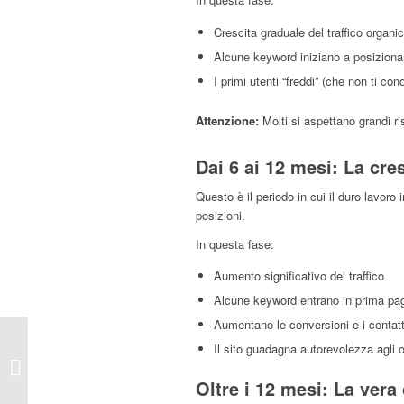
Crescita graduale del traffico organi
Alcune keyword iniziano a posiziona
I primi utenti “freddi” (che non ti co
Attenzione:
Molti si aspettano grandi ri
Dai 6 ai 12 mesi: La cres
Questo è il periodo in cui il duro lavoro
posizioni.
In questa fase:
Aumento significativo del traffico
Alcune keyword entrano in prima pa
Aumentano le conversioni e i contatti
I 5 Errori Più Comuni
Il sito guadagna autorevolezza agli 
che Troviamo quando
Analizziamo i Siti delle
Oltre i 12 mesi: La vera
Aziende