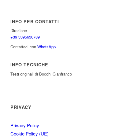
INFO PER CONTATTI
Direzione
+39 3395636789
Contattaci con
WhatsApp
INFO TECNICHE
Testi originali di Bocchi Gianfranco
PRIVACY
✕
👋 Ciao! Sono l'assistente virtuale basato
Privacy Policy
su Intelligenza Artificiale.
Cookie Policy (UE)