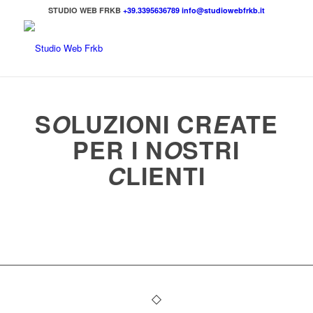
STUDIO WEB FRKB
+39.3395636789
info@studiowebfrkb.it
S
O
LUZIONI CR
E
ATE
PE
R
I
N
O
STRI
C
LIE
N
TI