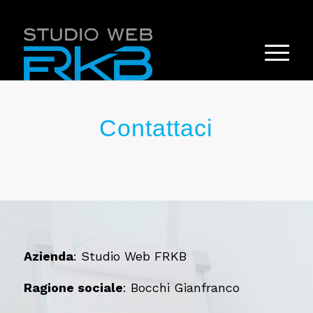
STUDIO WEB FRKB
+39.3395636789
info@studiowebfrkb.it
Contattaci
Azienda
: Studio Web FRKB
Ragione sociale
: Bocchi Gianfranco