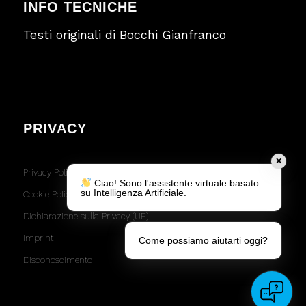
INFO TECNICHE
Testi originali di Bocchi Gianfranco
PRIVACY
✕
Privacy Policy
Ciao! Sono l'assistente virtuale basato
su Intelligenza Artificiale.
Cookie Policy (UE)
Dichiarazione sulla Privacy (UE)
Imprint
Come possiamo aiutarti oggi?
Disconoscimento