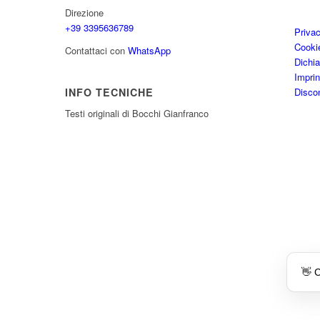
Direzione
+39 3395636789
Priva
Cooki
Contattaci con
WhatsApp
Dichia
Imprin
Disco
INFO TECNICHE
Testi originali di Bocchi Gianfranco
👋 C