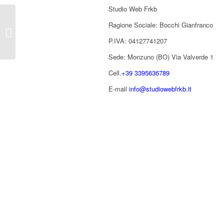
Studio Web Frkb
Ragione Sociale: Bocchi Gianfranco
stefanomascagni.com
P.IVA: 04127741207
Sede: Monzuno (BO) Via Valverde 1
Cell.
+39 3395636789
E-mail
info@studiowebfrkb.it